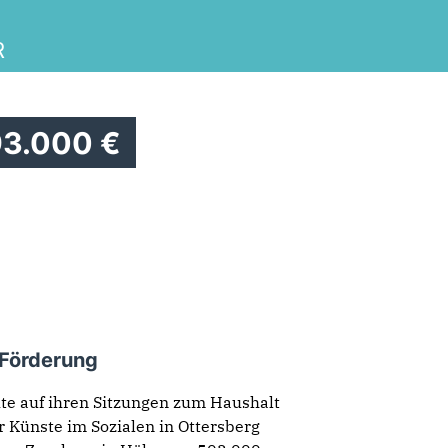
Herzlich Willkommen
R
Impressum
93.000 €
Kontakt
Start
Wahlkreis
 Förderung
te auf ihren Sitzungen zum Haushalt
r Künste im Sozialen in Ottersberg