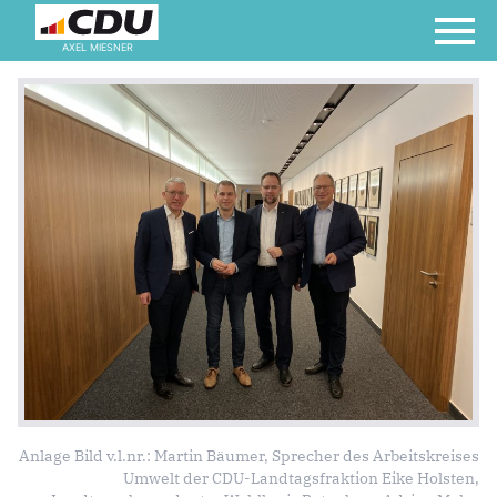
AXEL MIESNER
Anlage Bild v.l.nr.: Martin Bäumer, Sprecher des Arbeitskreises
Umwelt der CDU-Landtagsfraktion Eike Holsten,