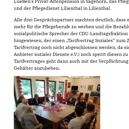
Lueßen’s Privat-Altenpension in Sage­horn, das Pfle
und der Pflegedienst Lilienthal in Lilienthal.
Alle drei Gesprächspartner machten deutlich, dass
mehr für die Pflegeberufe zu werben und die Bezahl
sozialpolitische Sprecher der CDU-Landtagsfraktion
hingewiesen, der einen „Tarifvertrag Soziales“ zum Z
Tarifvertrag noch nicht abgeschlossen werden, da s
Anbieter sozialer Dienste e.V.) noch sperrt diesen z
Tarifvertrages geht dann auch mit der Verpflichtung 
Gehälter anzuheben.