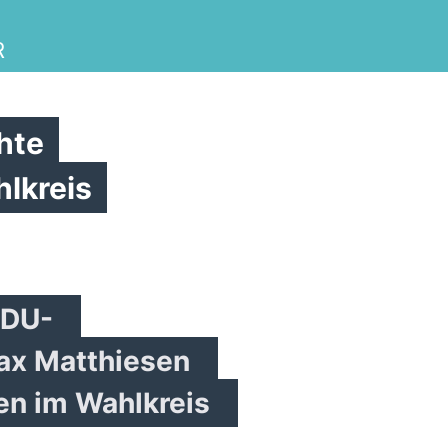
R
hte
lkreis
CDU-
ax Matthiesen
en im Wahlkreis